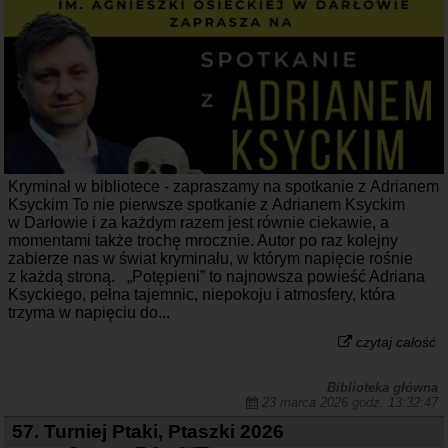
Kryminał w bibliotece - zapraszamy na spotkanie z Adrianem
Ksyckim To nie pierwsze spotkanie z Adrianem Ksyckim
w Darłowie i za każdym razem jest równie ciekawie, a
momentami także trochę mrocznie. Autor po raz kolejny
zabierze nas w świat kryminału, w którym napięcie rośnie
z każdą stroną. „Potępieni” to najnowsza powieść Adriana
Ksyckiego, pełna tajemnic, niepokoju i atmosfery, która
trzyma w napięciu do...
czytaj całość
Biblioteka główna
23 marca 2026 godz. 13:32:47
57. Turniej Ptaki, Ptaszki 2026