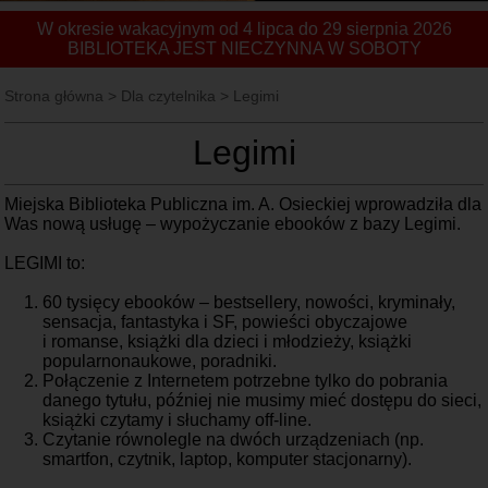
W okresie wakacyjnym od 4 lipca do 29 sierpnia 2026
BIBLIOTEKA JEST NIECZYNNA W SOBOTY
Strona główna
>
Dla czytelnika
>
Legimi
Legimi
Miejska Biblioteka Publiczna im. A. Osieckiej wprowadziła dla
Was nową usługę – wypożyczanie ebooków z bazy Legimi.
LEGIMI to:
60 tysięcy ebooków – bestsellery, nowości, kryminały,
sensacja, fantastyka i SF, powieści obyczajowe
i romanse, książki dla dzieci i młodzieży, książki
popularnonaukowe, poradniki.
Połączenie z Internetem potrzebne tylko do pobrania
danego tytułu, później nie musimy mieć dostępu do sieci,
książki czytamy i słuchamy off-line.
Czytanie równolegle na dwóch urządzeniach (np.
smartfon, czytnik, laptop, komputer stacjonarny).