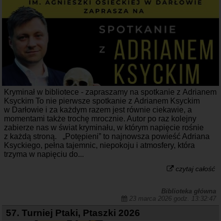
Kryminał w bibliotece - zapraszamy na spotkanie z Adrianem
Ksyckim To nie pierwsze spotkanie z Adrianem Ksyckim
w Darłowie i za każdym razem jest równie ciekawie, a
momentami także trochę mrocznie. Autor po raz kolejny
zabierze nas w świat kryminału, w którym napięcie rośnie
z każdą stroną. „Potępieni” to najnowsza powieść Adriana
Ksyckiego, pełna tajemnic, niepokoju i atmosfery, która
trzyma w napięciu do...
czytaj całość
Biblioteka główna
23 marca 2026 godz. 13:32:47
57. Turniej Ptaki, Ptaszki 2026