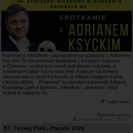
Kryminał w bibliotece - zapraszamy na spotkanie z Adrianem
Ksyckim To nie pierwsze spotkanie z Adrianem Ksyckim
w Darłowie i za każdym razem jest równie ciekawie, a
momentami także trochę mrocznie. Autor po raz kolejny
zabierze nas w świat kryminału, w którym napięcie rośnie
z każdą stroną. „Potępieni” to najnowsza powieść Adriana
Ksyckiego, pełna tajemnic, niepokoju i atmosfery, która
trzyma w napięciu do...
czytaj całość
Biblioteka główna
23 marca 2026 godz. 13:32:47
57. Turniej Ptaki, Ptaszki 2026